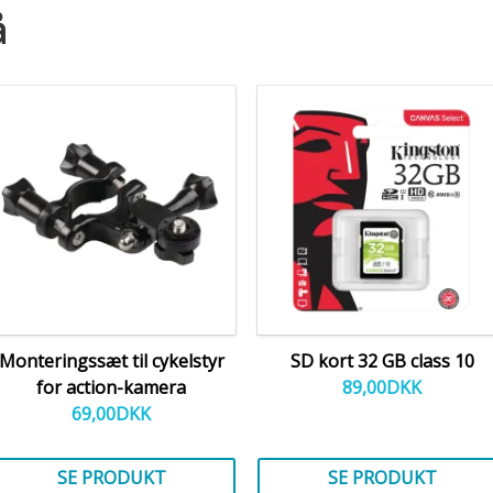
å
Monteringssæt til cykelstyr
SD kort 32 GB class 10
for action-kamera
89,00
DKK
69,00
DKK
SE PRODUKT
SE PRODUKT