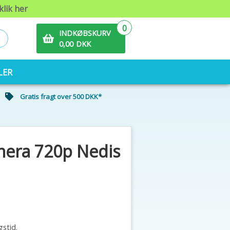
klik her
0
INDKØBSKURV
0,00
DKK
LER
Gratis fragt over 500 DKK*
mera 720p Nedis
gstid.