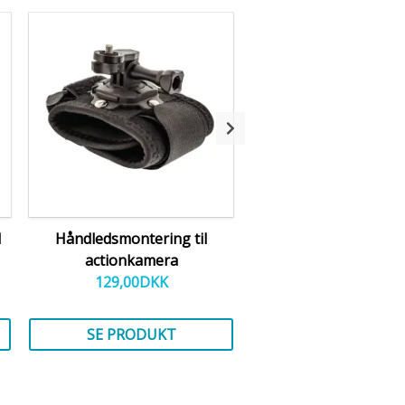
l
Håndledsmontering til
Hovedbånd til placer
actionkamera
actionkamera på ho
129,00
DKK
59,00
DKK
SE PRODUKT
LÆG I KURV