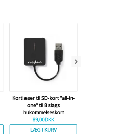
Kortlæser til SD-kort "all-in-
Håndledsmontering
one" til 8 slags
actionkamera
hukommelseskort
129,00
DKK
89,00
DKK
LÆG I KURV
SE PRODUKT