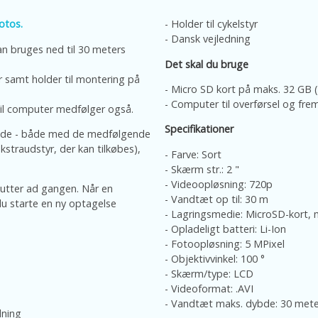
otos.
- Holder til cykelstyr
- Dansk vejledning
n bruges ned til 30 meters
Det skal du bruge
r samt holder til montering på
- Micro SD kort på maks. 32 GB 
- Computer til overførsel og frem
til computer medfølger også.
Specifikationer
de - både med de medfølgende
kstraudstyr, der kan tilkøbes),
- Farve: Sort
- Skærm str.: 2 "
- Videoopløsning: 720p
tter ad gangen. Når en
- Vandtæt op til: 30 m
du starte en ny optagelse
- Lagringsmedie: MicroSD-kort, m
- Opladeligt batteri: Li-Ion
- Fotoopløsning: 5 MPixel
- Objektivvinkel: 100 °
- Skærm/type: LCD
- Videoformat: .AVI
- Vandtæt maks. dybde: 30 mete
dning