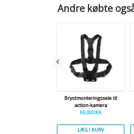
Andre købte ogs
Brystmonteringssele til
action-kamera
69,00
DKK
LÆG I KURV