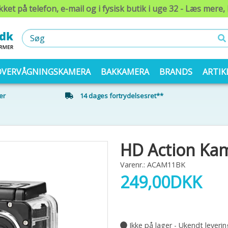
kket på telefon, e-mail og i fysisk butik i uge 32 - Læs mere, 
OVERVÅGNINGSKAMERA
BAKKAMERA
BRANDS
ARTIK
er
14 dages fortrydelsesret**
HD Action Ka
Varenr.: ACAM11BK
249,00
DKK
Ikke på lager - Ukendt leverin