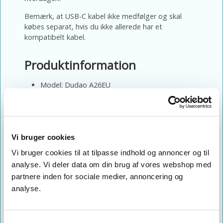
Bemærk, at USB-C kabel ikke medfølger og skal
købes separat, hvis du ikke allerede har et
kompatibelt kabel.
Produktinformation
Model: Dudao A26EU
Type: USB-C vægoplader med GaN-teknologi
Maks. effekt: 20W
Opladningsstandard: Power Delivery 3.0
Udgang: USB-C
Vi bruger cookies
Output: 5V/3A, 9V/2,22A og 12V/1,67A
Vi bruger cookies til at tilpasse indhold og annoncer og til
Indgang: 100-240V, 50/60Hz
analyse. Vi deler data om din brug af vores webshop med
Antal porte: 1 x USB-C
partnere inden for sociale medier, annoncering og
Stiktype: EU-stik
analyse.
Farve: Hvid
Kabel medfølger ikke