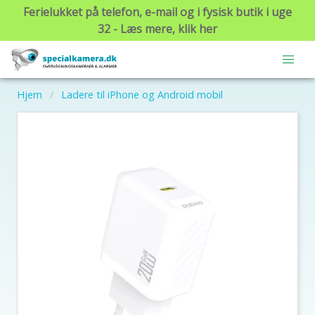
Ferielukket på telefon, e-mail og i fysisk butik i uge
32 - Læs mere, klik her
Hjem
Ladere til iPhone og Android mobil