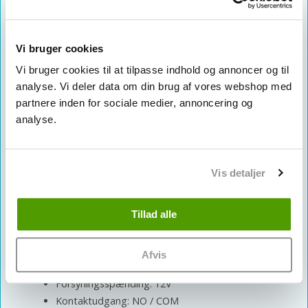
Kompatibel med mange
låsetyper
Vi bruger cookies
Knappen har NO/COM kontaktudgang og kan
anvendes sammen med flere typer elektriske
Vi bruger cookies til at tilpasse indhold og annoncer og til
låsesystemer, herunder f.eks.:
analyse. Vi deler data om din brug af vores webshop med
partnere inden for sociale medier, annoncering og
Elektriske slutblik
analyse.
Magnetlåse
Velegnet til mange miljøer
Vis detaljer
PNI PB410 fungerer stabilt i temperaturer fra -26 °C
til +80 °C og kan derfor anvendes i både almindelige
Tillad alle
og mere krævende miljøer.
Specifikationer
Afvis
Forsyningsspænding: 12V
Kontaktudgang: NO / COM