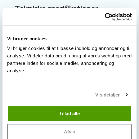
Tekniske specifikationer
Type: USB-A (han) til USB-C (han)
Maks. output: 30 Watt
Længde: 2 meter
Vi bruger cookies
Farve: Hvid
Vi bruger cookies til at tilpasse indhold og annoncer og til
Standard: USB 2.0
analyse. Vi deler data om din brug af vores webshop med
Vægt: 0,09 kg
partnere inden for sociale medier, annoncering og
analyse.
Ladekablet er velegnet til:
Forlængerkabel til strømforsyning af
Vis detaljer
WiFi-/overvågningskameraer (f.eks. Laxihub,
Arenti og lignende modeller med USB-C-
strømindgang)
Tillad alle
Opladning af smartphones og tablets med
USB-C
Dataoverførsel mellem enhed og computer
Afvis
Situationer hvor det medfølgende kortere kabel