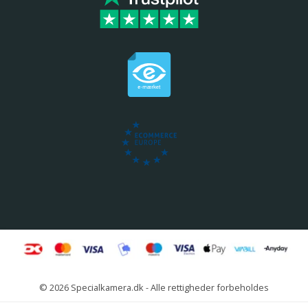
© 2026 Specialkamera.dk - Alle rettigheder forbeholdes