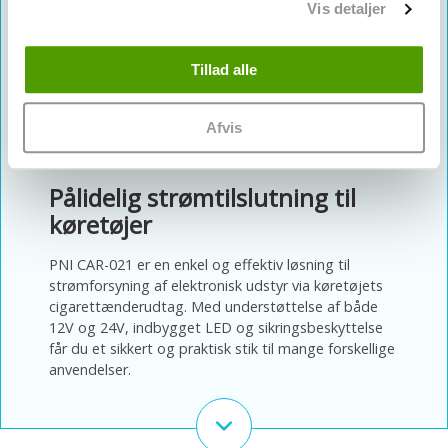
Vis detaljer
Inputspænding: DC 12V-24V
Outputspænding: DC 12V-24V
LED-strømindikator
Tillad alle
Kortslutningsbeskyttelse
Safety: 2–5A
Afvis
Farve: Sort
Pålidelig strømtilslutning til
køretøjer
PNI CAR-021 er en enkel og effektiv løsning til
strømforsyning af elektronisk udstyr via køretøjets
cigarettænderudtag. Med understøttelse af både
12V og 24V, indbygget LED og sikringsbeskyttelse
får du et sikkert og praktisk stik til mange forskellige
anvendelser.