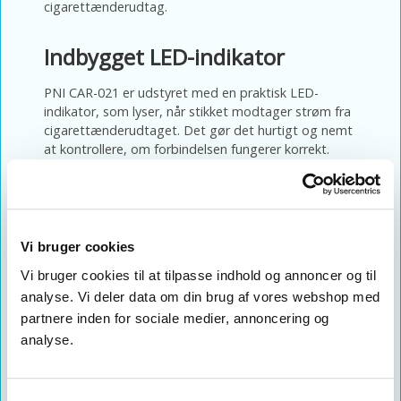
cigarettænderudtag.
Indbygget LED-indikator
PNI CAR-021 er udstyret med en praktisk LED-
indikator, som lyser, når stikket modtager strøm fra
cigarettænderudtaget. Det gør det hurtigt og nemt
at kontrollere, om forbindelsen fungerer korrekt.
Beskyttelse mod kortslutning
For ekstra sikkerhed er stikket udstyret med en
Vi bruger cookies
indbygget sikring, som hjælper med at beskytte det
tilsluttede udstyr mod kortslutning og elektriske fejl.
Vi bruger cookies til at tilpasse indhold og annoncer og til
Sikringen kan nemt udskiftes ved at skrue frontdelen
analyse. Vi deler data om din brug af vores webshop med
af stikket af.
partnere inden for sociale medier, annoncering og
analyse.
Specifikationer
Model: PNI CAR-021